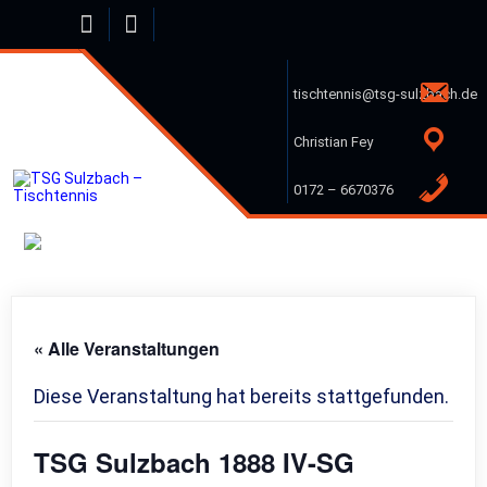
Skip
to
content
tischtennis@tsg-sulzbach.de
Christian Fey
0172 – 6670376
« Alle Veranstaltungen
Diese Veranstaltung hat bereits stattgefunden.
TSG Sulzbach 1888 IV-SG