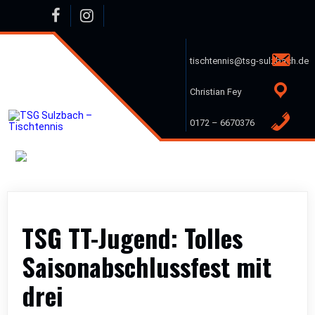
Skip
to
content
tischtennis@tsg-sulzbach.de
Christian Fey
0172 – 6670376
TSG TT-Jugend: Tolles
Saisonabschlussfest mit
drei