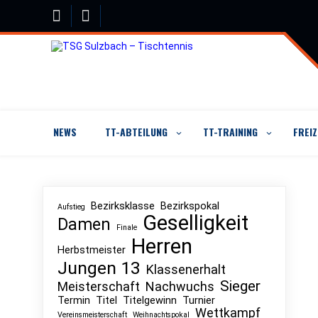
Skip
to
content
NEWS
TT-ABTEILUNG
TT-TRAINING
FREI
Bezirksklasse
Bezirkspokal
Aufstieg
Geselligkeit
Damen
Finale
Herren
Herbstmeister
Jungen 13
Klassenerhalt
Sieger
Meisterschaft
Nachwuchs
Termin
Titel
Titelgewinn
Turnier
Wettkampf
Vereinsmeisterschaft
Weihnachtspokal